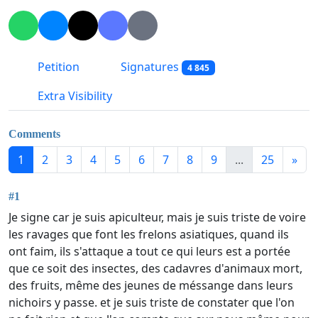
Petition
Signatures
4 845
Extra Visibility
Comments
1
2
3
4
5
6
7
8
9
...
25
»
#1
Je signe car je suis apiculteur, mais je suis triste de voire
les ravages que font les frelons asiatiques, quand ils
ont faim, ils s'attaque a tout ce qui leurs est a portée
que ce soit des insectes, des cadavres d'animaux mort,
des fruits, même des jeunes de méssange dans leurs
nichoirs y passe. et je suis triste de constater que l'on