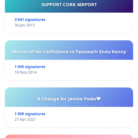
SUPPORT CORK AIRPORT
3 041 signatures
30 Jan 2015
Motion of No Confidence in Taoiseach Enda Kenny
1 945 signatures
18 Nov 2014
A Change for Jennie Poole❤️
1 909 signatures
27 Apr 2021