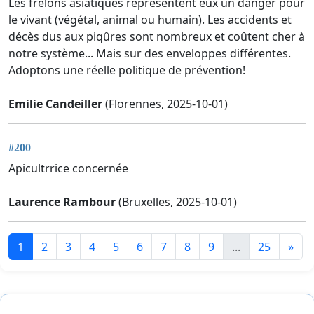
Les frelons asiatiques représentent eux un danger pour
le vivant (végétal, animal ou humain). Les accidents et
décès dus aux piqûres sont nombreux et coûtent cher à
notre système... Mais sur des enveloppes différentes.
Adoptons une réelle politique de prévention!
Emilie Candeiller
(Florennes, 2025-10-01)
#200
Apicultrrice concernée
Laurence Rambour
(Bruxelles, 2025-10-01)
1
2
3
4
5
6
7
8
9
...
25
»