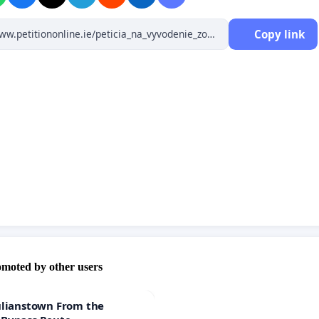
nosť farmaceutických spoločností
oznámiť ich prepojenia
Copy link
 záujmov) so stranami v zdravotníctve
, absolútnu
entnosť o prepojení odborníkov so zdravotníckymi
, pričom
osoby s konfliktom záujmov majú byť vylúčené
ch rozhodovacích procesov
,
a vytvoriť v tomto ohľade nezávislý
vací orgán;
hodnutia týkajúce sa zdravia budú prijímané
v
prospech
h zdravotných záujmov
a
nebudú orientované na zisk
;
tnu transparentnosť farmaceutických spoločností,
de o skutočné
náklady na výskum a rozvoj, najmä vo vzťahu
verejnému výskumu
;
omoted by other users
nnosť
zverejňovať výsledky všetkých klinických štúdií (testov)
 sa liečiva
.
ulianstown From the