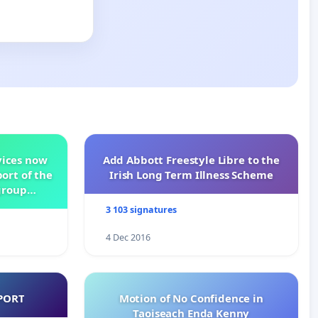
vices now
Add Abbott Freestyle Libre to the
ort of the
Irish Long Term Illness Scheme
group
3 103 signatures
4 Dec 2016
PORT
Motion of No Confidence in
Taoiseach Enda Kenny