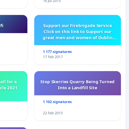
16 Jul 2015
fi
Support our Firebrigade Service
Click on this link to Support our
great men and women of Dublin
City Firebrigade
1 177 signatures
17 Feb 2017
all for a
Stop Skerries Quarry Being Turned
ycle 2021
Into a Landfill Site
1 102 signatures
22 Feb 2015