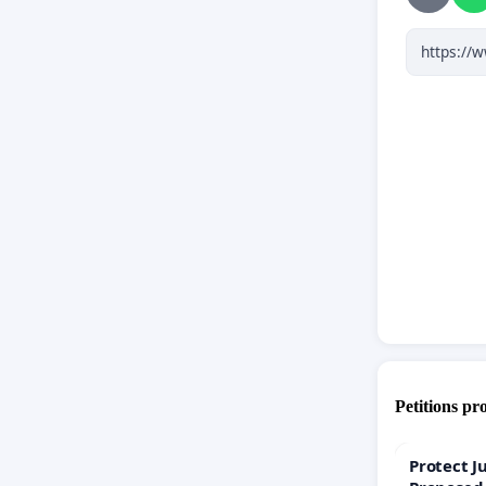
- povin
(konflikt
transpar
orgánmi
z citlivý
monitoro
- že roz
verejnýc
- absolú
pokiaľ i
k časti 
Petitions pr
- povi
týkajúcich
Protect J