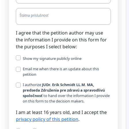
Štátna príslušnosť
I agree that the petition author may use
the information I provide on this form for
the purposes I select below:
Show my signature publicly online
Email me when there is an update about this
petition
I authorize
JUDr. Erik Schmidt LL.M. MA,
predseda Združenia pre zdravú a spravodlivú
spoločnosť
to hand over the information I provide
on this form to the decision makers.
I am at least 16 years old, and I accept the
privacy policy of this petition
.