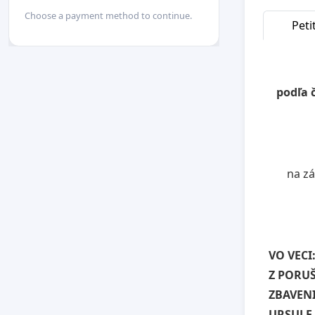
Choose a payment method to continue.
Peti
podľa 
na zá
VO VECI
Z PORUŠ
ZBAVENI
URSULE 