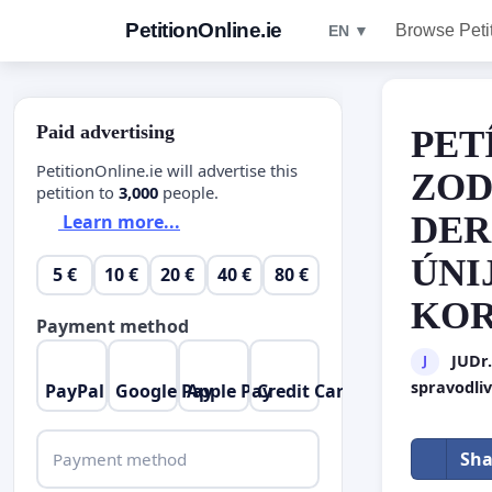
PetitionOnline.ie
Browse Peti
EN ▼
Paid advertising
PET
PetitionOnline.ie will advertise this
ZOD
petition to
3,000
people.
DER
Learn more...
ÚNI
5 €
10 €
20 €
40 €
80 €
KOR
Payment method
JUDr.
J
spravodli
PayPal
Google Pay
Apple Pay
Credit Card
Sha
Payment method