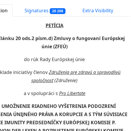
tion
Signatures
Extra Visibility
20 208
PETÍCIA
článku 20 ods.2 písm.d) Zmluvy o fungovaní Európskej
únie (ZFEÚ)
do rúk Rady Európskej únie
klade iniciatívy členov
Združenia pre zdravú a spravodlivú
spoločnosť
(Združenie)
a v spolupráci s
Pro Libertate
: UMOŽNENIE RIADNEHO VYŠETRENIA PODOZRENÍ
ENIA ÚNIJNÉHO PRÁVA A KORUPCIE A S TÝM SÚVISIACE
E IMUNITY PREDSEDNÍČKY EURÓPSKEJ KOMISIE P.
VON DER LEYEN A ROZPUSTENIE EURÓPSKEJ KOMISIE