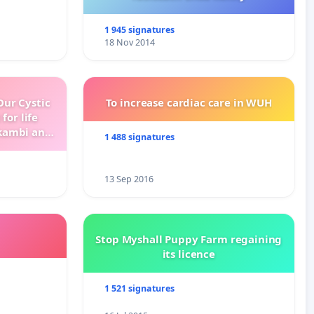
1 945 signatures
18 Nov 2014
ur Cystic
To increase cardiac care in WUH
for life
kambi and
1 488 signatures
13 Sep 2016
Stop Myshall Puppy Farm regaining
its licence
1 521 signatures