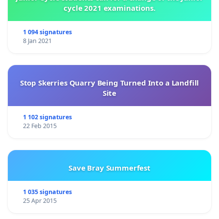
cycle 2021 examinations.
1 094 signatures
8 Jan 2021
Stop Skerries Quarry Being Turned Into a Landfill
Site
1 102 signatures
22 Feb 2015
Save Bray Summerfest
1 035 signatures
25 Apr 2015