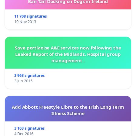
Ban Tail Docking on Dogs in Ireland
11 708 signatures
10 Nov 2013
Save portlaoise A&E services now following the
Leaked Report of the Midlands. Hospital group
management .
3 963 signatures
3 Jun 2015
Add Abbott Freestyle Libre to the Irish Long Term
Illness Scheme
3 103 signatures
4 Dec 2016