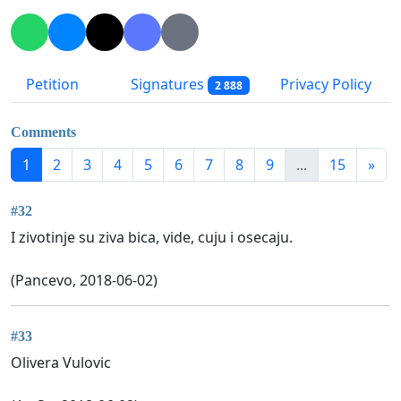
Petition
Signatures
Privacy Policy
2 888
Comments
1
2
3
4
5
6
7
8
9
...
15
»
#32
I zivotinje su ziva bica, vide, cuju i osecaju.
(Pancevo, 2018-06-02)
#33
Olivera Vulovic