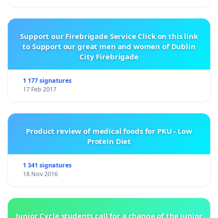
Support our Firebrigade Service Click on this link
to Support our great men and women of Dublin
City Firebrigade
1 177 signatures
17 Feb 2017
Product review of medical foods for PKU - Low
Protein Diet
1 341 signatures
18 Nov 2016
Junior Cycle students call for a change of the Junior