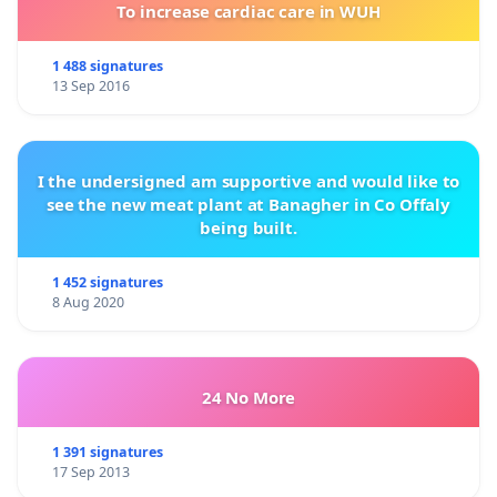
To increase cardiac care in WUH
1 488 signatures
13 Sep 2016
I the undersigned am supportive and would like to
see the new meat plant at Banagher in Co Offaly
being built.
1 452 signatures
8 Aug 2020
24 No More
1 391 signatures
17 Sep 2013