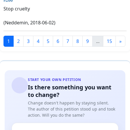
#200
Stop cruelty
(Neddemin, 2018-06-02)
1
2
3
4
5
6
7
8
9
...
15
»
START YOUR OWN PETITION
Is there something you want
to change?
Change doesn't happen by staying silent.
The author of this petition stood up and took
action. Will you do the same?