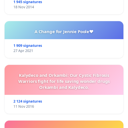
1 945 signatures
18 Nov 2014
A Change for Jennie Poole❤️
1 909 signatures
27 Apr 2021
Kalydeco and Orkambi: Our Cystic Fibrosis
Warriors fight for life saving wonder drugs
Orkambi and Kalydeco.
2 124 signatures
11 Nov 2016