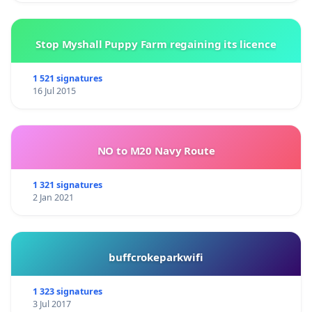
Stop Myshall Puppy Farm regaining its licence
1 521 signatures
16 Jul 2015
NO to M20 Navy Route
1 321 signatures
2 Jan 2021
buffcrokeparkwifi
1 323 signatures
3 Jul 2017