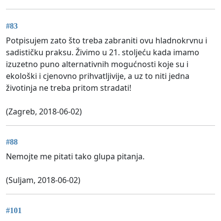
#83
Potpisujem zato što treba zabraniti ovu hladnokrvnu i
sadističku praksu. Živimo u 21. stoljeću kada imamo
izuzetno puno alternativnih mogućnosti koje su i
ekološki i cjenovno prihvatljivije, a uz to niti jedna
životinja ne treba pritom stradati!
(Zagreb, 2018-06-02)
#88
Nemojte me pitati tako glupa pitanja.
(Suljam, 2018-06-02)
#101