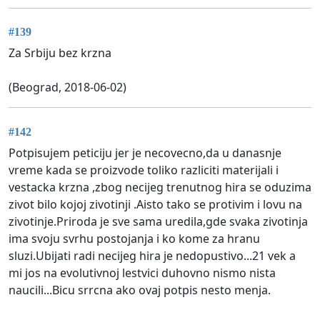
#139
Za Srbiju bez krzna
(Beograd, 2018-06-02)
#142
Potpisujem peticiju jer je necovecno,da u danasnje
vreme kada se proizvode toliko razliciti materijali i
vestacka krzna ,zbog necijeg trenutnog hira se oduzima
zivot bilo kojoj zivotinji .Aisto tako se protivim i lovu na
zivotinje.Priroda je sve sama uredila,gde svaka zivotinja
ima svoju svrhu postojanja i ko kome za hranu
sluzi.Ubijati radi necijeg hira je nedopustivo...21 vek a
mi jos na evolutivnoj lestvici duhovno nismo nista
naucili...Bicu srrcna ako ovaj potpis nesto menja.