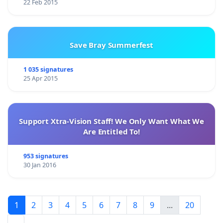
22 Feb 2015
Save Bray Summerfest
1 035 signatures
25 Apr 2015
Support Xtra-Vision Staff! We Only Want What We
Are Entitled To!
953 signatures
30 Jan 2016
1
2
3
4
5
6
7
8
9
...
20