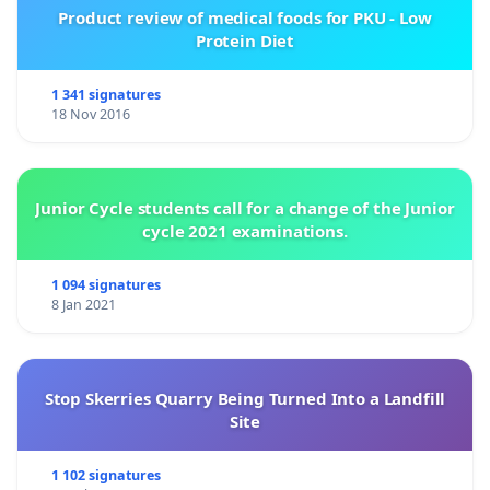
Product review of medical foods for PKU - Low
Protein Diet
1 341 signatures
18 Nov 2016
Junior Cycle students call for a change of the Junior
cycle 2021 examinations.
1 094 signatures
8 Jan 2021
Stop Skerries Quarry Being Turned Into a Landfill
Site
1 102 signatures