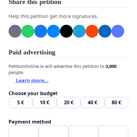
Share this petition
Wir freuen uns über jede einzelne Unterschrift
Der nächste Schritt besteht darin, sich an einen
Help this petition get more signatures.
Anwalt oder eine Anwaltskanzlei zu wenden
Bitte kontaktieren Sie uns, wenn Sie
diesbezüglich zusammenarbeiten und helfen
Paid advertising
möchten
PetitionOnline.ie will advertise this petition to
3,000
Vielen Dank für Ihre Unterstützung
people.
Learn more...
Choose your budget
5 €
10 €
20 €
40 €
80 €
حمایت کنندگان و خوانندگان گرامی
درود بر شما
Payment method
ما پارسی (فارسی) زبانان ساکن آلمان، خواستار آن هستیم