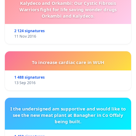
Kalydeco and Orkambi: Our Cystic Fibrosis
Warriors fight for life saving wonder drugs
Orkambi and Kalydeco.
2 124 signatures
11 Nov 2016
To increase cardiac care in WUH
1 488 signatures
13 Sep 2016
I the undersigned am supportive and would like to
see the new meat plant at Banagher in Co Offaly
being built.