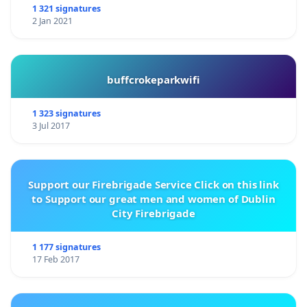
1 321 signatures
2 Jan 2021
buffcrokeparkwifi
1 323 signatures
3 Jul 2017
Support our Firebrigade Service Click on this link
to Support our great men and women of Dublin
City Firebrigade
1 177 signatures
17 Feb 2017