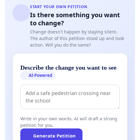
START YOUR OWN PETITION
آلمان و به جهت حمایت ازعدالت، به آزمون کتبی گواهینامه
Is there something you want
رانندگی در آلمان به زبان پارسی نیازمندیم
to change?
ما برای این مهم اقدام به جمع کردن امضا کرده ایم
Change doesn't happen by staying silent.
The author of this petition stood up and took
هدف ما جمع آوری 20000 امضا از حمایت کنندگان برای
action. Will you do the same?
ادامه ی این امر می باشد
ما مشتاقانه منتظر امضای شما عزیزان هستیم
Describe the change you want to see
AI-Powered
طریقه ی امضا کردن
ابتدا نام، نام خانوداگی و آدرس ایمیل خود را وارد می کنید (در
صورت داشتن فیسبوک می توانید از گزینه ی فیسبوک
استفاده بکنید) سپس یک ایمیل جهت تایید برای شما ارسال
Write in your own words. AI will draft a strong
می شود، لطفا روی لینک مورد نظر در آن ایمیل کلیک کنید
petition for you.
اکنون شما در این اقدام بزرگ شرکت کرده اید
Generate Petition