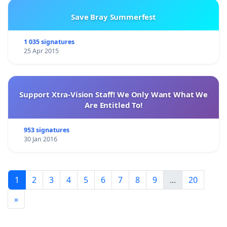
Save Bray Summerfest
1 035 signatures
25 Apr 2015
Support Xtra-Vision Staff! We Only Want What We
Are Entitled To!
953 signatures
30 Jan 2016
1
2
3
4
5
6
7
8
9
...
20
»