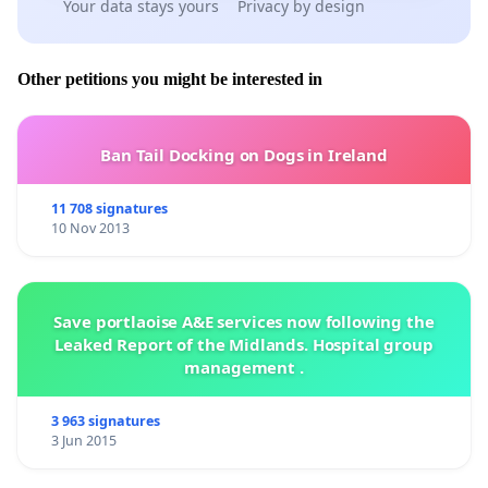
- HS - Suvilahden skeittiparkin puolustajat
Your data stays yours
Privacy by design
perustivat yhdistyksen.
Other petitions you might be interested in
------------------------------------------------------------------------------
--------------------
Ban Tail Docking on Dogs in Ireland
Save the Suvilahti DIY skatepark!
11 708 signatures
10 Nov 2013
The Suvilahti skatepark is under the threat of
being demolished in the remake of the Suvilahti
area – we must prevent this from happening!
Save portlaoise A&E services now following the
Leaked Report of the Midlands. Hospital group
Specialities like Suvilahti DIY skatepark make the
management .
city much more interesting and exciting than a
3 963 signatures
generic environment. The sense of community,
3 Jun 2015
stories and craftsmanship are worth a lot
nowadays and they create cultural value: all of