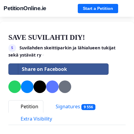
PetitionOnline.ie
Start a Petition
SAVE SUVILAHTI DIY!
Suvilahden skeittiparkin ja lähialueen tukijat
S
sekä ystävät ry
·
Share on Facebook
Petition
Signatures
9 556
Extra Visibility