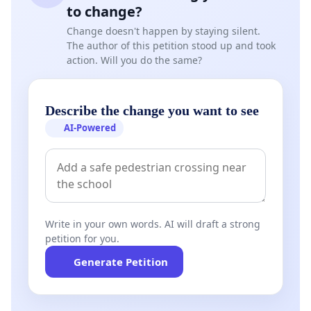
Allekirjoitathan addressin ja osoitat tukesi
to change?
parkin säilyttämisen puolesta.
Change doesn't happen by staying silent.
The author of this petition stood up and took
Ystävällisin terveisin,
action. Will you do the same?
Suvilahden skeittiparkin ja lähialueen tukijat sekä
ystävät ry
Describe the change you want to see
Seuraa meitä myös sosiaalisessa mediassa:
AI-Powered
Instagram:
@suvilahtidiy
Facebook:
@suvilahtidiyskatepark
Lue lisää Suvilahden DIY skeittiparkista:
Write in your own words. AI will draft a strong
- Suvilahden skeittiparkki - Me teimme sen
petition for you.
- Helsingin kulttuuri- ja vapaa-aikalautakunnan
Generate Petition
kulttuurijaosto myönsi kunniamaininnan
Suvilahden DIY skeittiparkille
.