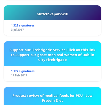
buffcrokeparkwifi
1 323 signatures
3 Jul 2017
Support our Firebrigade Service Click on this link
to Support our great men and women of Dublin
City Firebrigade
1 177 signatures
17 Feb 2017
Product review of medical foods for PKU - Low
Protein Diet