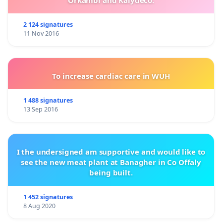
Orkambi and Kalydeco.
2 124 signatures
11 Nov 2016
To increase cardiac care in WUH
1 488 signatures
13 Sep 2016
I the undersigned am supportive and would like to
see the new meat plant at Banagher in Co Offaly
being built.
1 452 signatures
8 Aug 2020