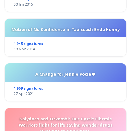
30 Jan 2015
Motion of No Confidence in Taoiseach Enda Kenny
1 945 signatures
18 Nov 2014
A Change for Jennie Poole❤️
1 909 signatures
27 Apr 2021
Kalydeco and Orkambi: Our Cystic Fibrosis
Warriors fight for life saving wonder drugs