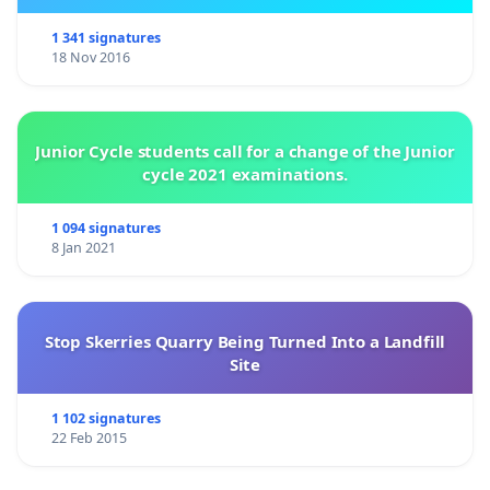
1 341 signatures
18 Nov 2016
Junior Cycle students call for a change of the Junior
cycle 2021 examinations.
1 094 signatures
8 Jan 2021
Stop Skerries Quarry Being Turned Into a Landfill
Site
1 102 signatures
22 Feb 2015