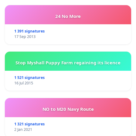
24 No More
1 391 signatures
17 Sep 2013
Stop Myshall Puppy Farm regaining its licence
1 521 signatures
16 Jul 2015
NO to M20 Navy Route
1 321 signatures
2 Jan 2021