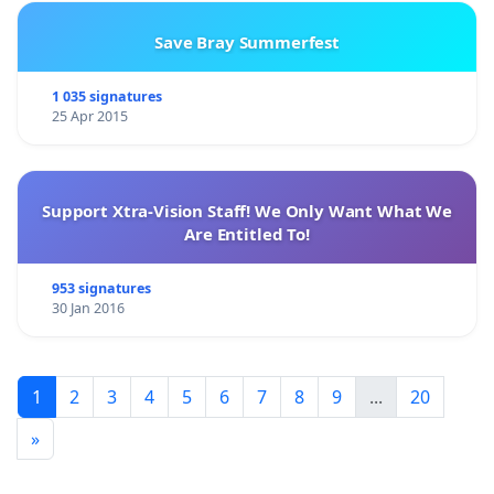
Save Bray Summerfest
1 035 signatures
25 Apr 2015
Support Xtra-Vision Staff! We Only Want What We
Are Entitled To!
953 signatures
30 Jan 2016
1
2
3
4
5
6
7
8
9
...
20
»