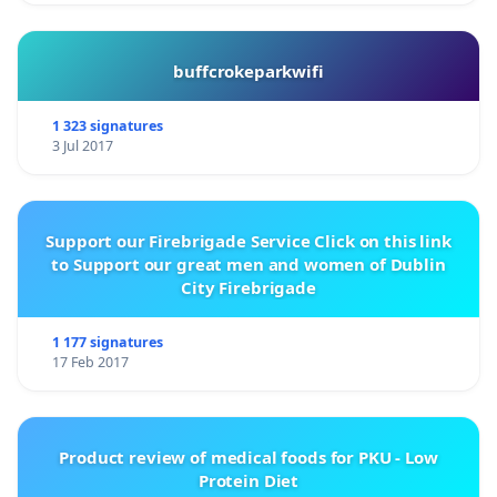
buffcrokeparkwifi
1 323 signatures
3 Jul 2017
Support our Firebrigade Service Click on this link
to Support our great men and women of Dublin
City Firebrigade
1 177 signatures
17 Feb 2017
Product review of medical foods for PKU - Low
Protein Diet